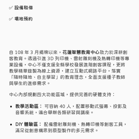
✅ 設備租借
✅ 場地預約
自 108 年 3 月揭牌以來，
花蓮智慧教育中心
致力於深耕創
客教育。透過引進 3D 列印機、雷射雕刻機及
熱轉印機
等專
業設備，中心不僅支援全縣學校發展進階創客課程，更將
教學精華錄製為線上資源，建立互動式網路平台，落實
「隨時隨地、自主學習」的教育理念，全面支援種子教師
與學生的進修需求。
中心內部規劃
四
大功能區域，提供完善的硬體支持：
教學活動區：
可容納 40 人，配置移動式螢幕、投影及
音響系統，適合舉辦各類研習與講座。
DIY 體驗區：
配備雷射雕刻機、熱轉印機等創客工具，
滿足從創意構思到原型製作的多元需求。